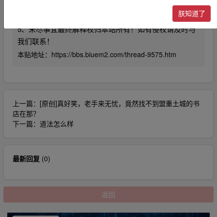
4、利用本站内容商业化，违反国家法律法规，或造成第
朕知道了
三方知识产权损失的。本站不承担任何责任。
5、未尽事宜最终解释权归本站所有！如有侵权请及时与
我们联系！
本贴地址：
https://bbs.biuem2.com/thread-9575.htm
上一篇：
[原创]真好笑，老手来无忧，竟然找不到盟重土城的书
店在那？
下一篇：
道法怎么样
最新回复
(
0
)
返回