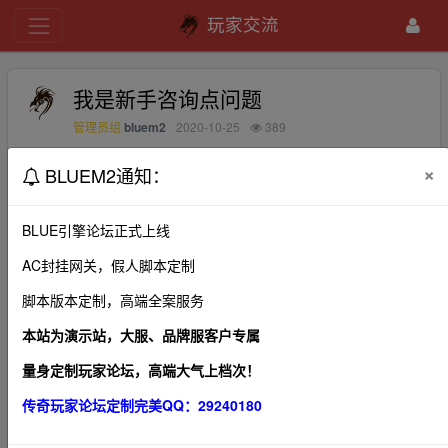
玩家交流
我是新手咨询点问题
bluem2
2020-10-25
389
管理员组
×
BLUEM2通知：
请问下，红玛瑙怎么获得啊？？？？？？？？？？？？？就
是合红宝石那个
BLUE引擎论坛正式上线
AC封挂网关，假人脚本定制
脚本版本定制，高端全案服务
1、本帖图片及内容纯属发布用户个人意见，本网站无
关！
本站为演示站，大服、品牌服客户专属
2、本站管理有权在不经发布者同意的情况下，根据版规
量身定制玩家论坛，高端大气上档次！
及相关法律法规删除本帖！
传奇玩家论坛定制完美QQ：29240180
3、本站所有内容均来源于第三方网站，我们不对作品观
点、合法性以及作品内容负责。