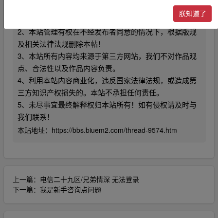
1、本帖图片及内容纯属发布用户个人意见，本网站无
朕知道了
关！
2、本站管理有权在不经发布者同意的情况下，根据版规
及相关法律法规删除本帖！
3、本站所有内容均来源于第三方网站，我们不对作品观
点、合法性以及作品内容负责。
4、利用本站内容商业化，违反国家法律法规，或造成第
三方知识产权损失的。本站不承担任何责任。
5、未尽事宜最终解释权归本站所有！如有侵权请及时与
我们联系！
本贴地址：
https://bbs.biuem2.com/thread-9574.htm
上一篇：
电信二十九区/兄弟情深 无法登录
下一篇：
我是新手咨询点问题