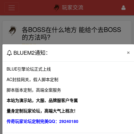
玩家交流
各BOSS在什么地方 能给个去BOSS
的方法吗?
bluem2
2020-10-25
370
管理员组
×
BLUEM2通知：
我是新人以前也没玩过传奇的能说下BOSS的地点么谢谢大
伙了
BLUE引擎论坛正式上线
AC封挂网关，假人脚本定制
脚本版本定制，高端全案服务
1、本帖图片及内容纯属发布用户个人意见，本网站无
本站为演示站，大服、品牌服客户专属
关！
量身定制玩家论坛，高端大气上档次！
2、本站管理有权在不经发布者同意的情况下，根据版规
传奇玩家论坛定制完美QQ：29240180
及相关法律法规删除本帖！
3、本站所有内容均来源于第三方网站，我们不对作品观