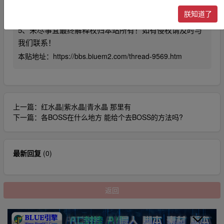
4、利用本站内容商业化，违反国家法律法规，或造成第
朕知道了
三方知识产权损失的。本站不承担任何责任。
5、未尽事宜最终解释权归本站所有！如有侵权请及时与
我们联系！
本贴地址：
https://bbs.biuem2.com/thread-9569.htm
上一篇：
红水晶|紫水晶|青水晶 那里有
下一篇：
各BOSS在什么地方 能给个去BOSS的方法吗?
最新回复
(
0
)
返回