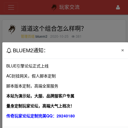
玩家交流
道道这个组合怎么样啊？
bluem2
2020-10-25
381
管理员组
×
BLUEM2通知：
想问下，道道这个组合怎么样啊？PK和打装备？还有花元宝
怎么升级快啊？
BLUE引擎论坛正式上线
AC封挂网关，假人脚本定制
脚本版本定制，高端全案服务
1、本帖图片及内容纯属发布用户个人意见，本网站无
关！
本站为演示站，大服、品牌服客户专属
2、本站管理有权在不经发布者同意的情况下，根据版规
量身定制玩家论坛，高端大气上档次！
及相关法律法规删除本帖！
传奇玩家论坛定制完美QQ：29240180
3、本站所有内容均来源于第三方网站，我们不对作品观
点、合法性以及作品内容负责。