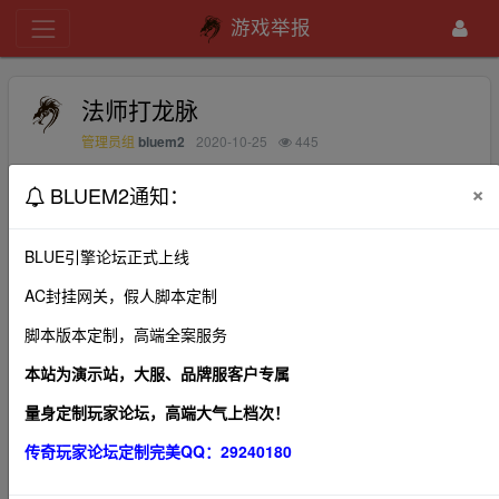
游戏举报
法师打龙脉
bluem2
2020-10-25
445
管理员组
×
BLUEM2通知：
法师荣耀套，地狱杖能打动龙脉吗？
BLUE引擎论坛正式上线
AC封挂网关，假人脚本定制
1、本帖图片及内容纯属发布用户个人意见，本网站无
脚本版本定制，高端全案服务
关！
2、本站管理有权在不经发布者同意的情况下，根据版规
本站为演示站，大服、品牌服客户专属
及相关法律法规删除本帖！
量身定制玩家论坛，高端大气上档次！
3、本站所有内容均来源于第三方网站，我们不对作品观
传奇玩家论坛定制完美QQ：29240180
点、合法性以及作品内容负责。
4、利用本站内容商业化，违反国家法律法规，或造成第