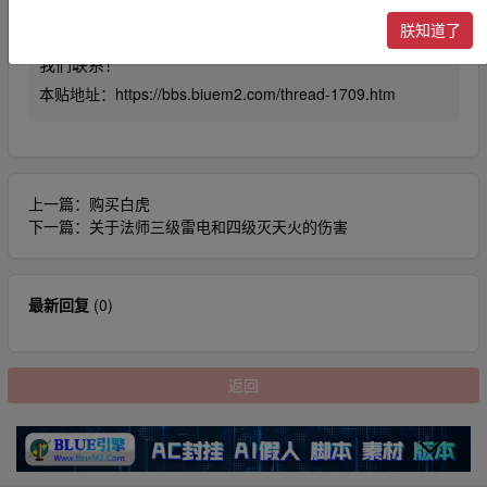
三方知识产权损失的。本站不承担任何责任。
朕知道了
5、未尽事宜最终解释权归本站所有！如有侵权请及时与
我们联系！
本贴地址：
https://bbs.biuem2.com/thread-1709.htm
上一篇：
购买白虎
下一篇：
关于法师三级雷电和四级灭天火的伤害
最新回复
(
0
)
返回