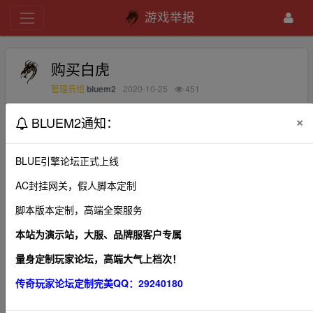
游戏举报
购买白虎
bluem2
2020-10-25
451
管理员组
×
BLUEM2通知：
想购买一个白虎。出售的出价另外有一个技能是群体攻击
的，我1000的血一下减到300.是什么？
BLUE引擎论坛正式上线
AC封挂网关，假人脚本定制
脚本版本定制，高端全案服务
1、本帖图片及内容纯属发布用户个人意见，本网站无
关！
本站为演示站，大服、品牌服客户专属
2、本站管理有权在不经发布者同意的情况下，根据版规
量身定制玩家论坛，高端大气上档次！
及相关法律法规删除本帖！
传奇玩家论坛定制完美QQ：29240180
3、本站所有内容均来源于第三方网站，我们不对作品观
点、合法性以及作品内容负责。