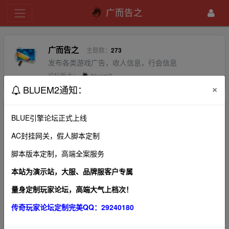
广而告之
广而告之
主题数：
273
发布各类游戏广告，收人信息，行会信息
论坛版主：
bluem2
×
BLUEM2通知：
排序：
回帖时间
最新
精华
BLUE引擎论坛正式上线
AC封挂网关，假人脚本定制
登录器客户端下载
←
a＇传奇疯子-www.gom.v
2021-6-2
1
脚本版本定制，高端全案服务
本站为演示站，大服、品牌服客户专属
新地图，新玩法，最新区【屠龙】正式来临！
←
bluem2
2020-10-25
2
量身定制玩家论坛，高端大气上档次！
关于辅助，外挂，脱机处理问答?
传奇玩家论坛定制完美QQ：29240180
bluem2
2020-10-24
0