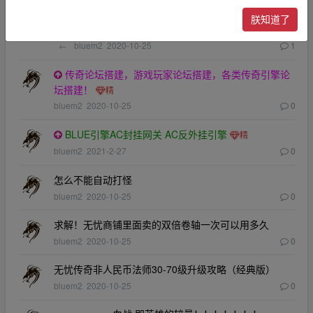
传奇玩家论坛搭建定制，高端大气上档次，大服、品
朕知道了
牌服专属！
←
bluem2
2020-10-25
1
传奇论坛搭建，游戏玩家论坛搭建，各类传奇引擎论
坛搭建！
bluem2
2020-10-25
0
BLUE引擎AC封挂网关 AC反外挂引擎
bluem2
2021-2-27
0
怎么不能自动打怪
bluem2
2020-10-25
0
求解！无忧商铺里面卖的双倍卷轴一次可以用多久
bluem2
2020-10-25
0
无忧传奇非人民币法师30-70级升级攻略（经典版）
bluem2
2020-10-25
0