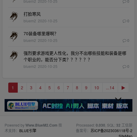
bluem2
2020-10-25
0
打脸寒风
bluem2
2020-10-25
0
70装备哪里爆啊？
bluem2
2020-10-25
0
强烈要求游戏更人性化，我分不出哪些技能和装备是哪
个职业的，能否分下类？？？？？？
bluem2
2020-10-25
0
1
2
3
4
5
6
7
8
9
10
...14
▶
Powered by
Www.BiueM2.Com
技
Processed:
0.030
, SQL:
32
工信部
术支持：
BLUE引擎
备案号：
苏ICP备2023036118号-2
SiteMap