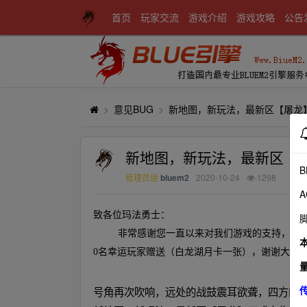
首页
玩家交流
游戏介绍
游戏攻略
公告
意见BUG
新地图，新玩法，最新区【屠龙
新地图，新玩法，最新区【
bluem2
2020-10-24
1298
管理员组
致各位玛法勇士：
非常感谢您一直以来对我们游戏的支持，为了更
0名幸运玩家赠送（白龙湖月卡一张），谢谢大家~
号角再次吹响，远处的战鼓震耳欲聋，四方的