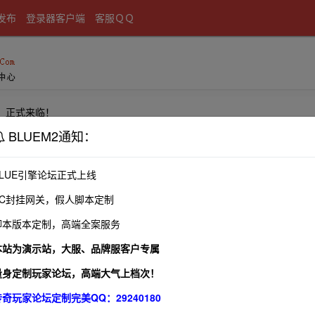
发布
登录器客户端
客服ＱＱ
】正式来临！
BLUEM2通知：
屠龙】正式来临！
BLUE引擎论坛正式上线
AC封挂网关，假人脚本定制
脚本版本定制，高端全案服务
好的优化游戏体验，您的意见对我们非常重要，我们将在回帖玩家中抽
本站为演示站，大服、品牌服客户专属
量身定制玩家论坛，高端大气上档次！
传奇玩家论坛定制完美QQ：29240180
战神虎视眈眈！