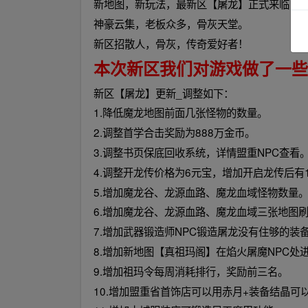
新地图，新玩法，最新区【屠龙】正式来临！
神豪云集，老板众多，骨灰天堂。
新区招散人，骨灰，传奇爱好者！
本次新区我们对游戏做了一些
新区【屠龙】更新_调整如下：
1.降低魔龙地图前面几张怪物的数量。
2.调整首学合击奖励为888万金币。
3.调整书页保底回收系统，详情盟重NPC查看
4.调整开龙传价格为6元宝，增加开启龙传后有1
5.增加魔龙谷、龙源血路、魔龙血域怪物数量
6.增加魔龙谷、龙源血路、魔龙血域三张地图刷新
7.增加武器锻造师NPC锻造屠龙没有住够的装
8.增加新地图【真祖玛阁】在焰火屠魔NPC处
9.增加祖玛令每周消耗排行，奖励前三名。
10.增加盟重省首饰店可以用赤月+装备结晶可