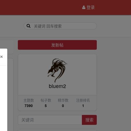
登录
发新帖
×
bluem2
取1
主题数
帖子数
精华数
注册排名
7390
5
0
1
搜索