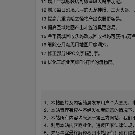
11.增加土城服装店可锻造凤天魔甲功能。
12.增加每日幻境六层的火龙神爆，三大头盔
13.提高六重装暗之怪物产出衣服更容易。
14.提高圣域地图产出斗笠道具更容易。
15.金币商城回收沃玛改成回收祖玛可获得5万
16.删除苍月岛无用地图尸魔洞穴。
17.修正部分NPC文字错别字。
18.优化三职业英雄PK打怪的流畅度。
1、本帖图片及内容纯属发布用户个人意见，
2、本站管理有权在不经发布者同意的情况下
3、本站所有内容均来源于第三方网站，我们
4、利用本站内容商业化，违反国家法律法规
5、未尽事宜最终解释权归本站所有！如有侵