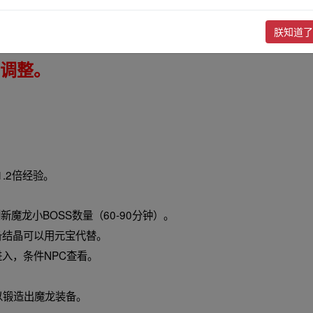
朕知道了
调整。
。
.2倍经验。
。
魔龙小BOSS数量（60-90分钟）。
备结晶可以用元宝代替。
进入，条件NPC查看。
以锻造出魔龙装备。