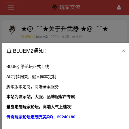
玩家交流
★@_⌒★关于升武器 ★@_⌒★
bluem2
2020-10-25
610
管理员组
×
BLUEM2通知：
没人回答 。。我删了 。自己研究去。靠人不如靠己
BLUE引擎论坛正式上线
AC封挂网关，假人脚本定制
1、本帖图片及内容纯属发布用户个人意见，本网站无
脚本版本定制，高端全案服务
关！
2、本站管理有权在不经发布者同意的情况下，根据版规
本站为演示站，大服、品牌服客户专属
及相关法律法规删除本帖！
量身定制玩家论坛，高端大气上档次！
3、本站所有内容均来源于第三方网站，我们不对作品观
传奇玩家论坛定制完美QQ：29240180
点、合法性以及作品内容负责。
4、利用本站内容商业化，违反国家法律法规，或造成第