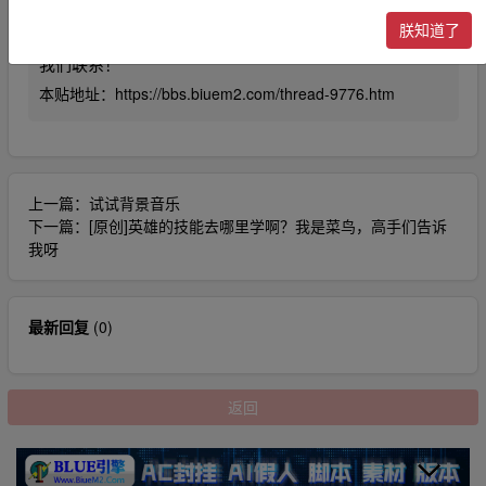
三方知识产权损失的。本站不承担任何责任。
朕知道了
5、未尽事宜最终解释权归本站所有！如有侵权请及时与
我们联系！
本贴地址：
https://bbs.biuem2.com/thread-9776.htm
上一篇：
试试背景音乐
下一篇：
[原创]英雄的技能去哪里学啊？我是菜鸟，高手们告诉
我呀
最新回复
(
0
)
返回