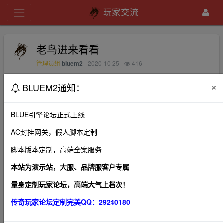
玩家交流
老鸟进来看看
bluem2
2020-10-25
416
管理员组
×
BLUEM2通知：
[em64]
BLUE引擎论坛正式上线
AC封挂网关，假人脚本定制
1、本帖图片及内容纯属发布用户个人意见，本网站无
脚本版本定制，高端全案服务
关！
2、本站管理有权在不经发布者同意的情况下，根据版规
本站为演示站，大服、品牌服客户专属
及相关法律法规删除本帖！
量身定制玩家论坛，高端大气上档次！
3、本站所有内容均来源于第三方网站，我们不对作品观
传奇玩家论坛定制完美QQ：29240180
点、合法性以及作品内容负责。
4、利用本站内容商业化，违反国家法律法规，或造成第