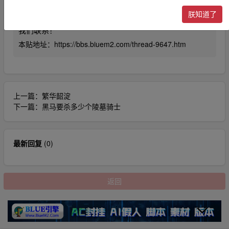
三方知识产权损失的。本站不承担任何责任。
朕知道了
5、未尽事宜最终解释权归本站所有！如有侵权请及时与
我们联系！
本贴地址：
https://bbs.biuem2.com/thread-9647.htm
上一篇：
繁华韶淀
下一篇：
黑马要杀多少个陵墓骑士
最新回复
(
0
)
返回