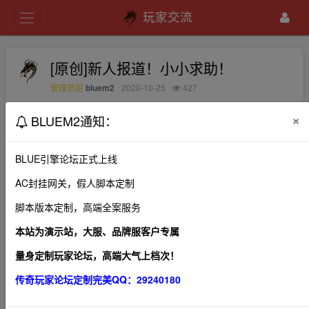
玩家交流
[原创]新人报道！小小求助！
bluem2
2020-10-25
427
管理员组
×
BLUEM2通知：
小弟新来无忧！各位大大能给推荐个服务器吗？有人气
的！！
BLUE引擎论坛正式上线
AC封挂网关，假人脚本定制
脚本版本定制，高端全案服务
1、本帖图片及内容纯属发布用户个人意见，本网站无
关！
本站为演示站，大服、品牌服客户专属
2、本站管理有权在不经发布者同意的情况下，根据版规
量身定制玩家论坛，高端大气上档次！
及相关法律法规删除本帖！
传奇玩家论坛定制完美QQ：29240180
3、本站所有内容均来源于第三方网站，我们不对作品观
点、合法性以及作品内容负责。