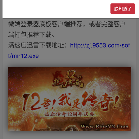
热血传奇12周年客户端适用于大多数合击版
朕知道了
本客户端，推荐广大GM下载使用。
微端登录器
底板
客户端
推荐，或者完整客户
端打包推荐下载。
满速度迅雷下载地址：
http://zj.9553.com/sof
t/mir12.exe