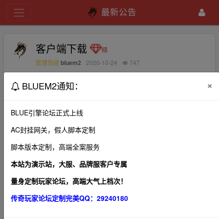
最新公告
客户端下载
bluem2
2020-10-24
747
管理员组
×
BLUEM2通知：
传奇12周年完整客服端下载
下载地址
文件名：mir12.exe
BLUE引擎论坛正式上线
说明：无传奇客户端的用户请下载此微端登录器
AC封挂网关，假人脚本定制
MD5：EA5605F6614A6C0ADC39266F6D5E4C27
脚本版本定制，高端全案服务
当前版本号：v1.0.0 更新时间：2020年6月28日
本站为演示站，大服、品牌服客户专属
温馨提示：微端登陆补丁可能会被杀毒软件误报木马、病
毒, 请放心使用
量身定制玩家论坛，高端大气上档次！
******************************************************************
传奇玩家论坛定制完美QQ：29240180
*******************