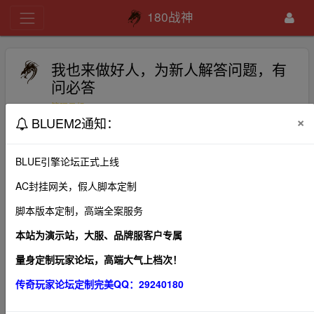
180战神
我也来做好人，为新人解答问题，有
问必答
bluem2
2020-10-25
311
管理员组
×
BLUEM2通知：
欢迎来问，解答新人游戏中的一切问题，有问必答。{:soso_
e102:}
BLUE引擎论坛正式上线
AC封挂网关，假人脚本定制
脚本版本定制，高端全案服务
1、本帖图片及内容纯属发布用户个人意见，本网站无
本站为演示站，大服、品牌服客户专属
关！
量身定制玩家论坛，高端大气上档次！
2、本站管理有权在不经发布者同意的情况下，根据版规
传奇玩家论坛定制完美QQ：29240180
及相关法律法规删除本帖！
3、本站所有内容均来源于第三方网站，我们不对作品观