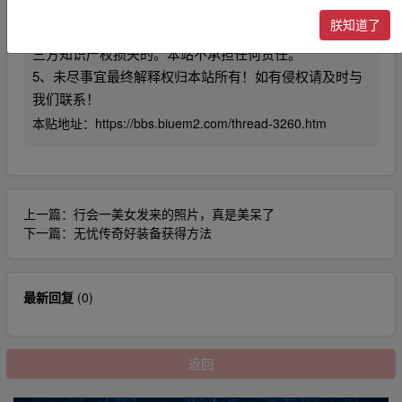
点、合法性以及作品内容负责。
朕知道了
4、利用本站内容商业化，违反国家法律法规，或造成第
三方知识产权损失的。本站不承担任何责任。
5、未尽事宜最终解释权归本站所有！如有侵权请及时与
我们联系！
本贴地址：
https://bbs.biuem2.com/thread-3260.htm
上一篇：
行会一美女发来的照片，真是美呆了
下一篇：
无忧传奇好装备获得方法
最新回复
(
0
)
返回