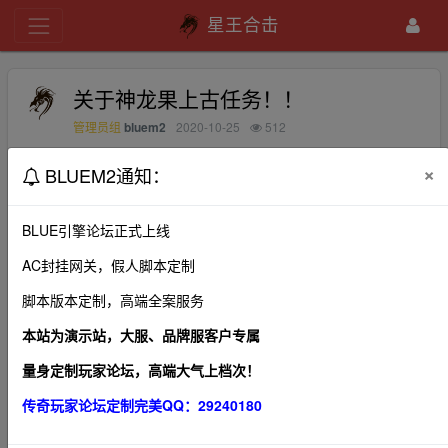
星王合击
关于神龙果上古任务！！
bluem2
2020-10-25
512
管理员组
×
BLUEM2通知：
神龙果 任务杀上古怪 为什么小退或者被杀之后 充要重新杀
怪这个应该更改一下，万一被杀或者小退重新登录之前杀得
BLUE引擎论坛正式上线
数量应该还存在！！还有就是太极殿那几个小房间的怪也应
该算任务数量，不然做一次任务太难了！为了10W的神龙经
AC封挂网关，假人脚本定制
验，这个任务花的时间太久了！希望无忧人员考虑一下！！
脚本版本定制，高端全案服务
本站为演示站，大服、品牌服客户专属
量身定制玩家论坛，高端大气上档次！
1、本帖图片及内容纯属发布用户个人意见，本网站无
传奇玩家论坛定制完美QQ：29240180
关！
2、本站管理有权在不经发布者同意的情况下，根据版规