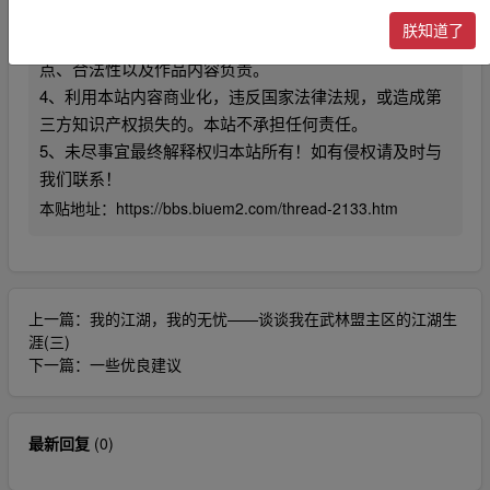
及相关法律法规删除本帖！
朕知道了
3、本站所有内容均来源于第三方网站，我们不对作品观
点、合法性以及作品内容负责。
4、利用本站内容商业化，违反国家法律法规，或造成第
三方知识产权损失的。本站不承担任何责任。
5、未尽事宜最终解释权归本站所有！如有侵权请及时与
我们联系！
本贴地址：
https://bbs.biuem2.com/thread-2133.htm
上一篇：
我的江湖，我的无忧——谈谈我在武林盟主区的江湖生
涯(三)
下一篇：
一些优良建议
最新回复
(
0
)