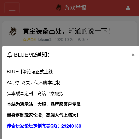
游戏举报
黄金装备出处，知道的说一下！
bluem2
2020-10-25
353
管理员组
×
BLUEM2通知：
想升级装备，结果发现没有黄金装备，土城也没有卖的，谁
知道战士黄金手是在什么地方出的？
BLUE引擎论坛正式上线
AC封挂网关，假人脚本定制
脚本版本定制，高端全案服务
1、本帖图片及内容纯属发布用户个人意见，本网站无
关！
本站为演示站，大服、品牌服客户专属
2、本站管理有权在不经发布者同意的情况下，根据版规
量身定制玩家论坛，高端大气上档次！
及相关法律法规删除本帖！
传奇玩家论坛定制完美QQ：29240180
3、本站所有内容均来源于第三方网站，我们不对作品观
点、合法性以及作品内容负责。