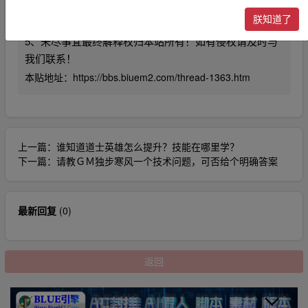
4、利用本站内容商业化，违反国家法律法规，或造成第
朕知道了
三方知识产权损失的。本站不承担任何责任。
5、未尽事宜最终解释权归本站所有！如有侵权请及时与
我们联系！
本贴地址：
https://bbs.biuem2.com/thread-1363.htm
上一篇：
谁知道道士英雄怎么提升？技能在哪里学？
下一篇：
请教ＧＭ独步寒风一个技术问题，可否给个明确答案
最新回复
(
0
)
返回