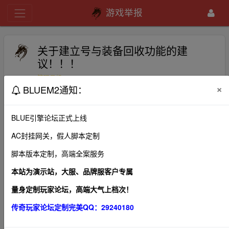
游戏举报
关于建立号与装备回收功能的建
议！！！
bluem2
2020-10-25
365
管理员组
×
BLUEM2通知：
无忧发展道今天，老区中很多老号买卖和装备堆积，针对此
问题，个人建议设置号与装备回收功能。比如，合成一把卓
BLUE引擎论坛正式上线
越武器需要300金鼎，回收可以折算60%即180金鼎，金鼎
AC封挂网关，假人脚本定制
叫“回收金鼎”，“回收金鼎”只能升级、修为、内功等，不得用
脚本版本定制，高端全案服务
来合成装备与购买商城物品，以此来提高整个区的人物基础
等级，缩小等级差距。所谓“号”回收功能，只要提供得了密
本站为演示站，大服、品牌服客户专属
码保护资料即可“回收”，建立个体系，封神次数、内功、修
量身定制玩家论坛，高端大气上档次！
为、技能等，折算成“回收金鼎”，比如，1-6转空号50金鼎；
传奇玩家论坛定制完美QQ：29240180
7转100；8转200,；9转300；10转400；11转500；12转6
00；13转1000金鼎；如此，折算技能、修为、内功等，可