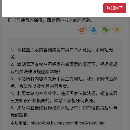
以累积。这样做，一是减少买卖号，让新玩家自己练号；二
朕知道了
是老玩家也可以自己重新练一个自己喜欢名字的号；三是促
进号与装备的保值；四是缩小号之间的差距。
1、本帖图片及内容纯属发布用户个人意见，本网站无
关！
2、本站管理有权在不经发布者同意的情况下，根据版规
及相关法律法规删除本帖！
3、本站所有内容均来源于第三方网站，我们不对作品观
点、合法性以及作品内容负责。
4、利用本站内容商业化，违反国家法律法规，或造成第
三方知识产权损失的。本站不承担任何责任。
5、未尽事宜最终解释权归本站所有！如有侵权请及时与
我们联系！
本贴地址：
https://bbs.biuem2.com/thread-1349.htm