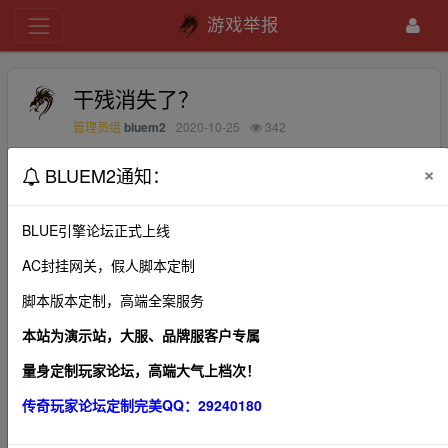
游戏举报
干残消失了？
bluem2
2020-10-25
342
管理员组
×
BLUEM2通知：
122区的雄霸刚开始那么霸气，现在一个个都消失了？被怒
血战天打残了吗！
BLUE引擎论坛正式上线
AC封挂网关，假人脚本定制
脚本版本定制，高端全案服务
1、本帖图片及内容纯属发布用户个人意见，本网站无
关！
本站为演示站，大服、品牌服客户专属
2、本站管理有权在不经发布者同意的情况下，根据版规
量身定制玩家论坛，高端大气上档次！
及相关法律法规删除本帖！
传奇玩家论坛定制完美QQ：29240180
3、本站所有内容均来源于第三方网站，我们不对作品观
点、合法性以及作品内容负责。