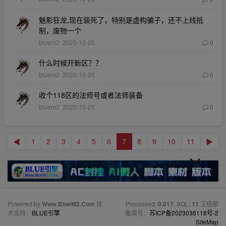
魅影狂龙,现在装死了，特别是虚构骗子，还不上线抵
制，废物一个
bluem2
2020-10-25
0
什么时候开新区？？
bluem2
2020-10-25
0
收个118区的法师号或者法师装备
bluem2
2020-10-25
0
◀
1
2
3
4
5
6
7
8
9
10
11
▶
Powered by
Www.BiueM2.Com
技
Processed:
0.017
, SQL:
11
工信部
术支持：
BLUE引擎
备案号：
苏ICP备2023036118号-2
SiteMap