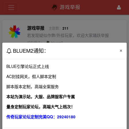
游戏举报
游戏举报
主题数：
211
若发现疑似作弊/外挂玩家，欢迎大家踊跃举报
论坛版主：
bluem2
×
BLUEM2通知：
排序：
回帖时间
最新
精华
BLUE引擎论坛正式上线
AC封挂网关，假人脚本定制
我擦，109区要一人独霸了？
bluem2
2020-10-25
0
脚本版本定制，高端全案服务
本站为演示站，大服、品牌服客户专属
111、115孰强孰弱 沙城归属！
bluem2
2020-10-25
0
量身定制玩家论坛，高端大气上档次！
收号收号
传奇玩家论坛定制完美QQ：29240180
bluem2
2020-10-25
0