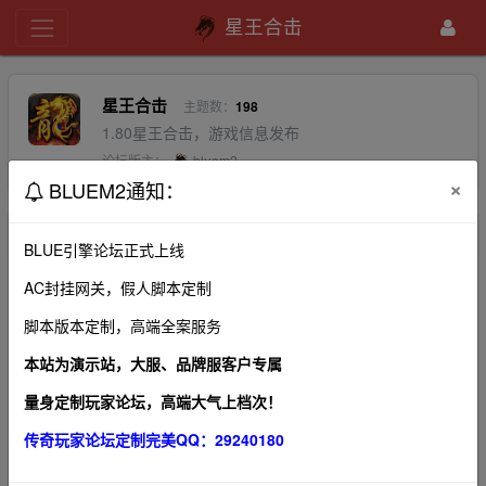
星王合击
星王合击
主题数：
198
1.80星王合击，游戏信息发布
论坛版主：
bluem2
×
BLUEM2通知：
排序：
回帖时间
最新
精华
BLUE引擎论坛正式上线
AC封挂网关，假人脚本定制
登录器客户端下载
←
a＇传奇疯子-www.gom.v
2021-6-2
1
脚本版本定制，高端全案服务
本站为演示站，大服、品牌服客户专属
新地图，新玩法，最新区【屠龙】正式来临！
←
bluem2
2020-10-25
2
量身定制玩家论坛，高端大气上档次！
关于辅助，外挂，脱机处理问答?
传奇玩家论坛定制完美QQ：29240180
bluem2
2020-10-24
0