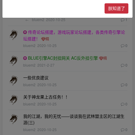
传奇玩家论坛搭建定制，高端大气上档次，大服、品
朕知道了
牌服专属！
←
bluem2
2020-10-25
1
传奇论坛搭建，游戏玩家论坛搭建，各类传奇引擎论
坛搭建！
bluem2
2020-10-25
0
BLUE引擎AC封挂网关 AC反外挂引擎
bluem2
2021-2-27
0
一些优良建议
bluem2
2020-10-25
0
关于神龙果上古任务！！
bluem2
2020-10-25
0
我的江湖，我的无忧——谈谈我在武林盟主区的江湖生
涯(三)
bluem2
2020-10-25
0