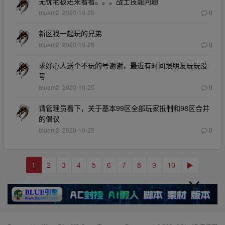
无忧老板进来看看。。。战士技能问题
bluem2
2020-10-25
0
新区找一起玩的兄弟
bluem2
2020-10-25
0
求好心人送个不玩的号谢谢，最近有时间跟朋友玩玩没
号
bluem2
2020-10-25
0
请管理员看下，关于基本99区全部玩家抵制和98区合并
的倡议
bluem2
2020-10-25
0
1
2
3
4
5
6
7
8
9
10
▶